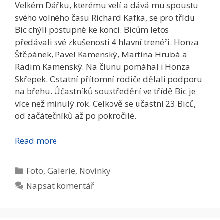
Velkém Dářku, kterému velí a dává mu spoustu
svého volného času Richard Kafka, se pro třídu
Bic chýlí postupně ke konci. Bicům letos
předávali své zkušenosti 4 hlavní trenéři. Honza
Štěpánek, Pavel Kamenský, Martina Hrubá a
Radim Kamenský. Na člunu pomáhal i Honza
Skřepek. Ostatní přítomní rodiče dělali podporu
na břehu. Účastníků soustředění ve třídě Bic je
více než minulý rok. Celkově se účastní 23 Biců,
od začátečníků až po pokročilé.
Read more
Rubriky
Foto
,
Galerie
,
Novinky
Napsat komentář