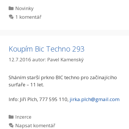
Rubriky
Novinky
1 komentář
Koupím Bic Techno 293
12.7.2016
autor:
Pavel Kamenský
Sháním starší prkno BIC techno pro začínajícího
surfaře – 11 let.
Info: Jiří Plch, 777 595 110,
jirka.plch@gmail.com
Rubriky
Inzerce
Napsat komentář