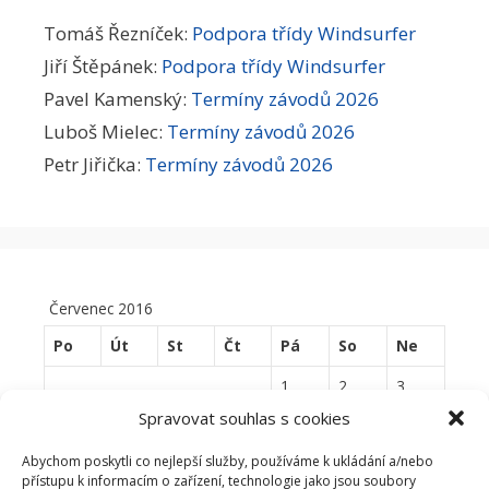
Tomáš Řezníček
:
Podpora třídy Windsurfer
Jiří Štěpánek
:
Podpora třídy Windsurfer
Pavel Kamenský
:
Termíny závodů 2026
Luboš Mielec
:
Termíny závodů 2026
Petr Jiřička
:
Termíny závodů 2026
Červenec 2016
Po
Út
St
Čt
Pá
So
Ne
1
2
3
Spravovat souhlas s cookies
4
5
6
7
8
9
10
Abychom poskytli co nejlepší služby, používáme k ukládání a/nebo
11
12
13
14
15
16
17
přístupu k informacím o zařízení, technologie jako jsou soubory