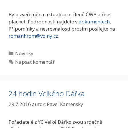
Byla zveřejněna aktualizace členů ČWA a čísel
plachet .Podrobnosti najdete v
dokumentech
.
Připomínky a nesrovnalosti prosím posílejte na
romanhrom@volny.cz
.
Rubriky
Novinky
Napsat komentář
24 hodin Velkého Dářka
29.7.2016
autor:
Pavel Kamenský
Pořadatelé z YC Velké Dářko zvou srdečně