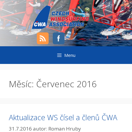
Přeskočit
na
obsah
Menu
Měsíc:
Červenec 2016
Aktualizace WS čísel a členů ČWA
31.7.2016
autor:
Roman Hruby