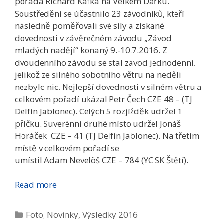
pořádá Richard Kafka na Velkém Dářku.
Soustředění se účastnilo 23 závodníků, kteří
následně poměřovali své síly a získané
dovednosti v závěrečném závodu „Závod
mladých nadějí“ konaný 9.-10.7.2016. Z
dvoudenního závodu se stal závod jednodenní,
jelikož ze silného sobotního větru na neděli
nezbylo nic. Nejlepší dovednosti v silném větru a
celkovém pořadí ukázal Petr Čech CZE 48 – (TJ
Delfín Jablonec). Celých 5 rozjížděk udržel 1
příčku. Suverénní druhé místo udržel Jonáš
Horáček CZE – 41 (TJ Delfín Jablonec). Na třetím
místě v celkovém pořadí se
umístil Adam Nevelöš CZE – 784 (YC SK Štětí).
Read more
Rubriky
Foto
,
Novinky
,
Výsledky 2016