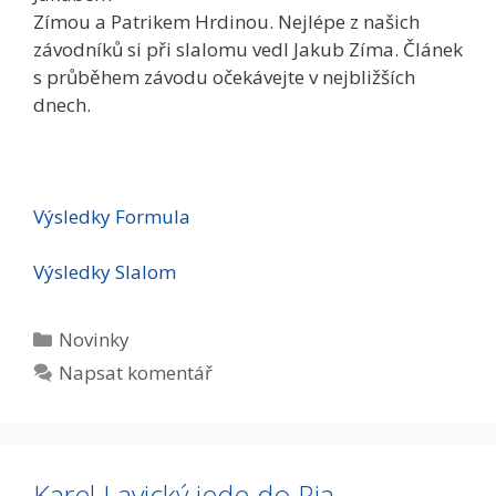
Zímou a Patrikem Hrdinou. Nejlépe z našich
závodníků si při slalomu vedl Jakub Zíma. Článek
s průběhem závodu očekávejte v nejbližších
dnech.
Výsledky Formula
Výsledky Slalom
Rubriky
Novinky
Napsat komentář
Karel Lavický jede do Ria