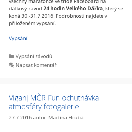
všechny maratonce ve třídě Raceboard na
dálkový závod
24 hodin Velkého Dářka
, který se
koná 30.-31.7.2016. Podrobnosti najdete v
přiloženém vypsání.
Vypsání
Rubriky
Vypsání­ závodů
Napsat komentář
Viganj MČR Fun ochutnávka
atmosféry fotogalerie
27.7.2016
autor:
Martina Hrubá