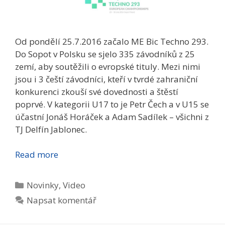
Od pondělí 25.7.2016 začalo ME Bic Techno 293.
Do Sopot v Polsku se sjelo 335 závodníků z 25
zemí, aby soutěžili o evropské tituly. Mezi nimi
jsou i 3 čeští závodníci, kteří v tvrdé zahraniční
konkurenci zkouší své dovednosti a štěstí
poprvé. V kategorii U17 to je Petr Čech a v U15 se
účastní Jonáš Horáček a Adam Sadílek – všichni z
TJ Delfín Jablonec.
Read more
Rubriky
Novinky
,
Video
Napsat komentář