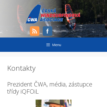
Přeskočit
na
obsah
Menu
Kontakty
Prezident ČWA, média, zástupce
třídy iQFOiL