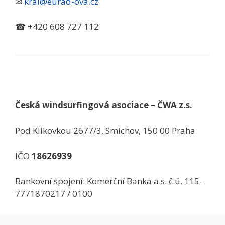
✉
kral@eurad-ova.cz
☎ +420 608 727 112
Česká windsurfingová asociace – ČWA z.s.
Pod Klikovkou 2677/3, Smíchov, 150 00 Praha
IČO
18626939
Bankovní spojení: Komerční Banka a.s. č.ú. 115-
7771870217 / 0100