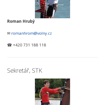
Roman Hrubý
✉
romanhrom@volny.cz
☎ +420 731 188 118
Sekretář, STK