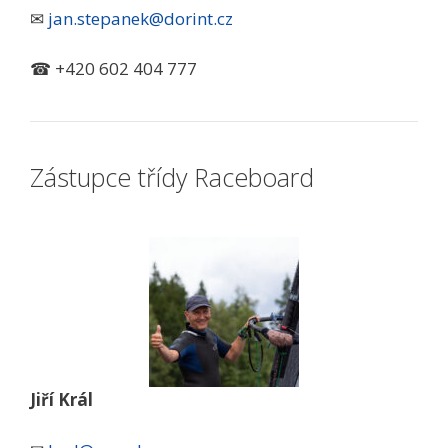
✉
jan.stepanek@dorint.cz
☎ +420 602 404 777
Zástupce třídy Raceboard
Jiří Král