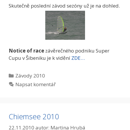
Skutečně poslední závod sezóny už je na dohled.
Notice of race
závěrečného podniku Super
Cupu v Šibeniku je k vidění
ZDE…
Rubriky
Závody 2010
Napsat komentář
Chiemsee 2010
22.11.2010
autor:
Martina Hrubá