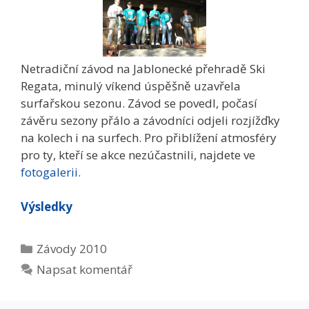
Netradiční závod na Jablonecké přehradě Ski
Regata, minulý víkend úspěšně uzavřela
surfařskou sezonu. Závod se povedl, počasí
závěru sezony přálo a závodníci odjeli rozjížďky
na kolech i na surfech. Pro přiblížení atmosféry
pro ty, kteří se akce nezúčastnili, najdete ve
fotogalerii
.
Výsledky
Rubriky
Závody 2010
Napsat komentář