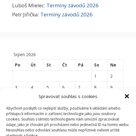
Luboš Mielec
:
Termíny závodů 2026
Petr Jiřička
:
Termíny závodů 2026
Srpen 2026
Po
Út
St
Čt
Pá
So
Ne
1
2
3
4
5
6
7
8
9
Spravovat souhlas s cookies
10
11
12
13
14
15
16
Abychom poskytli co nejlepší služby, používáme k ukládání a/nebo
17
18
19
20
21
22
23
přístupu k informacím o zařízení, technologie jako jsou soubory
cookies. Souhlas s těmito technologiemi nám umožní zpracovávat
24
25
26
27
28
29
30
údaje, jako je chování při procházení nebo jedinečná ID na tomto webu.
Nesouhlas nebo odvolání souhlasu může nepříznivě ovlivnit určité
31
vlastnosti a funkce.