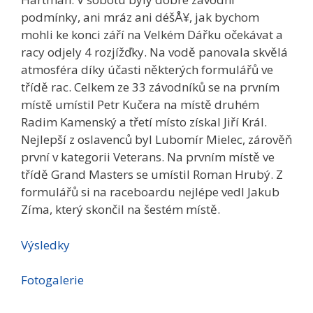
podmínky, ani mráz ani déšÅ¥, jak bychom
mohli ke konci září na Velkém Dářku očekávat a
racy odjely 4 rozjížďky. Na vodě panovala skvělá
atmosféra díky účasti některých formulářů ve
třídě rac. Celkem ze 33 závodníků se na prvním
místě umístil Petr Kučera na místě druhém
Radim Kamenský a třetí místo získal Jiří Král.
Nejlepší z oslavenců byl Lubomír Mielec, zárověň
první v kategorii Veterans. Na prvním místě ve
třídě Grand Masters se umístil Roman Hrubý. Z
formulářů si na raceboardu nejlépe vedl Jakub
Zíma, který skončil na šestém místě.
Výsledky
Fotogalerie