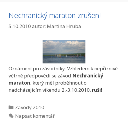
Nechranický maraton zrušen!
5.10.2010
autor:
Martina Hrubá
Oznámení pro závodníky: Vzhledem k nepříznivé
větrné předpovědi se závod
Nechranický
maraton
, který měl proběhnout o
nadcházejícím víkendu 2.-3.10.2010,
ruší!
Rubriky
Závody 2010
Napsat komentář