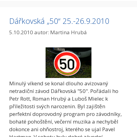
Dářkovská „50“ 25.-26.9.2010
5.10.2010
autor:
Martina Hrubá
Minulý víkend se konal dlouho avizovaný
netradiční závod Dářkovská "50". Pořádali ho
Petr Rott, Roman Hrubý a Luboš Mielec k
příležitosti svých narozenin. Byl zajištěn
perfektní doprovodný program pro závodníky,
bohaté pohoštění, večerní muzika a nechyběl
dokonce ani ohňostroj, kterého se ujal Pavel
Hartman. V sobotu byly dobré závodní