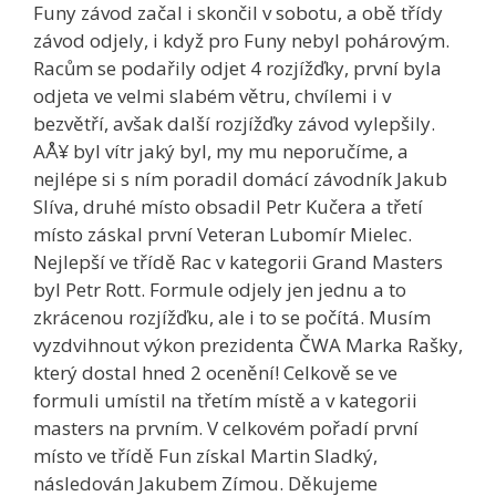
Funy závod začal i skončil v sobotu, a obě třídy
závod odjely, i když pro Funy nebyl pohárovým.
Racům se podařily odjet 4 rozjížďky, první byla
odjeta ve velmi slabém větru, chvílemi i v
bezvětří, avšak další rozjížďky závod vylepšily.
AÅ¥ byl vítr jaký byl, my mu neporučíme, a
nejlépe si s ním poradil domácí závodník Jakub
Slíva, druhé místo obsadil Petr Kučera a třetí
místo záskal první Veteran Lubomír Mielec.
Nejlepší ve třídě Rac v kategorii Grand Masters
byl Petr Rott. Formule odjely jen jednu a to
zkrácenou rozjížďku, ale i to se počítá. Musím
vyzdvihnout výkon prezidenta ČWA Marka Rašky,
který dostal hned 2 ocenění! Celkově se ve
formuli umístil na třetím místě a v kategorii
masters na prvním. V celkovém pořadí první
místo ve třídě Fun získal Martin Sladký,
následován Jakubem Zímou. Děkujeme