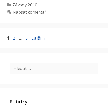
Rubriky
Závody 2010
Napsat komentář
Stránka
Stránka
Stránka
1
2
…
5
Další
→
Hledat:
Rubriky