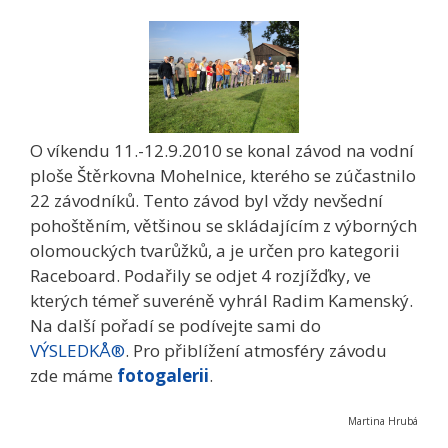
O víkendu 11.-12.9.2010 se konal závod na vodní
ploše Štěrkovna Mohelnice, kterého se zúčastnilo
22 závodníků. Tento závod byl vždy nevšední
pohoštěním, většinou se skládajícím z výborných
olomouckých tvarůžků, a je určen pro kategorii
Raceboard. Podařily se odjet 4 rozjížďky, ve
kterých témeř suveréně vyhrál Radim Kamenský.
Na další pořadí se podívejte sami do
VÝSLEDKÅ®
. Pro přiblížení atmosféry závodu
zde máme
fotogalerii
.
Martina Hrubá