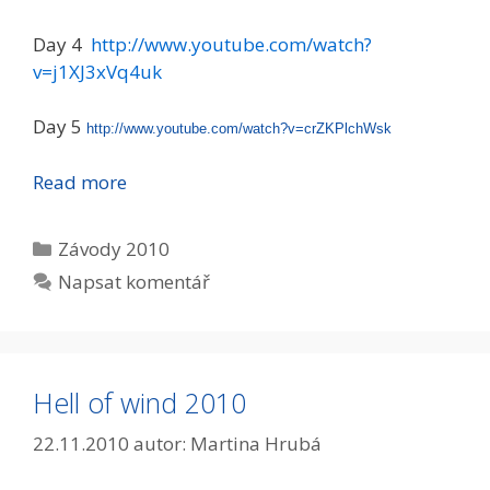
Day 4
http://www.youtube.com/watch?
v=j1XJ3xVq4uk
Day 5
http://www.youtube.com/watch?v=crZKPlchWsk
Read more
Rubriky
Závody 2010
Napsat komentář
Hell of wind 2010
22.11.2010
autor:
Martina Hrubá