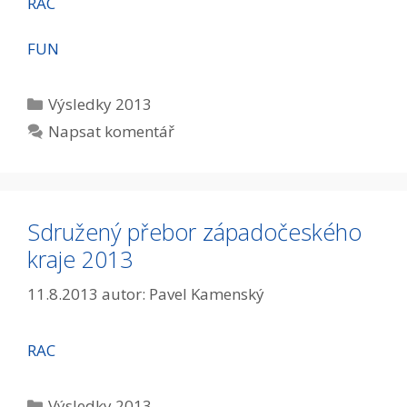
RAC
FUN
Rubriky
Výsledky 2013
Napsat komentář
Sdružený přebor západočeského
kraje 2013
11.8.2013
autor:
Pavel Kamenský
RAC
Rubriky
Výsledky 2013