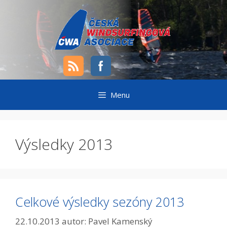
Přeskočit
na
obsah
Menu
Výsledky 2013
Celkové výsledky sezóny 2013
22.10.2013
autor:
Pavel Kamenský