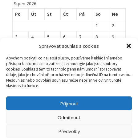
Srpen 2026
Po
Út
St
Čt
Pá
So
Ne
1
2
3
4
5
6
7
8
9
Spravovat souhlas s cookies
10
11
12
13
14
15
16
Abychom poskytli co nejlepší služby, používáme k ukládání a/nebo
17
18
19
20
21
22
23
přístupu k informacím o zařízení, technologie jako jsou soubory
cookies. Souhlas s těmito technologiemi nám umožní zpracovávat
24
25
26
27
28
29
30
údaje, jako je chování při procházení nebo jedinečná ID na tomto webu.
Nesouhlas nebo odvolání souhlasu může nepříznivě ovlivnit určité
31
vlastnosti a funkce.
« Čvn
Příjmout
Odmítnout
Česká windsurfingová asociace | www.cwa.cz |
info@cwa.cz
|
Předvolby
Copyright © 2026