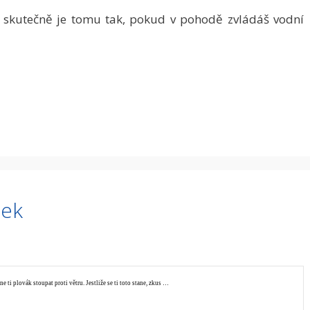
skutečně je tomu tak, pokud v pohodě zvládáš vodní
tek
e ti plovák stoupat proti větru. Jestliže se ti toto stane, zkus …