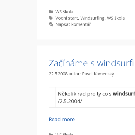
Rubriky
WS škola
Štítky
Vodní­ start
,
Windsurfing
,
WS škola
Napsat komentář
Začínáme s windsurf
22.5.2008
autor:
Pavel Kamenský
Několik rad pro ty co s
windsur
/2.5.2004/
Read more
Rubriky
WS škola