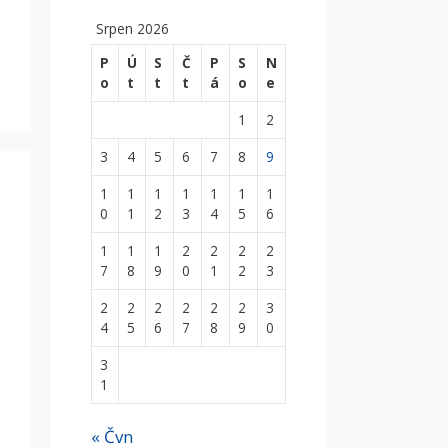
Srpen 2026
P
Ú
S
Č
P
S
N
o
t
t
t
á
o
e
1
2
3
4
5
6
7
8
9
1
1
1
1
1
1
1
0
1
2
3
4
5
6
1
1
1
2
2
2
2
7
8
9
0
1
2
3
2
2
2
2
2
2
3
4
5
6
7
8
9
0
3
1
« Čvn