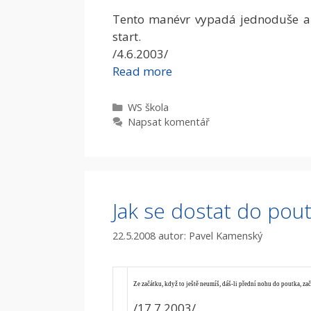
Tento manévr vypadá jednoduše a 
start.
/4.6.2003/
Read more
Rubriky
WS škola
Napsat komentář
Jak se dostat do pou
22.5.2008
autor:
Pavel Kamenský
Ze začátku, když to ještě neumíš, dáš-li přední nohu do poutka, začn
/17.7.2003/