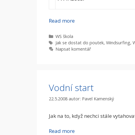
Read more
Rubriky
WS škola
Štítky
Jak se dostat do poutek
,
Windsurfing
,
W
Napsat komentář
Vodní start
22.5.2008
autor:
Pavel Kamenský
Jak na to, když nechci stále vytahov
Read more