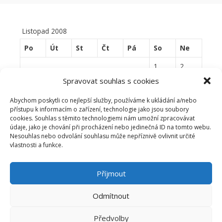
Listopad 2008
Po
Út
St
Čt
Pá
So
Ne
1
2
Spravovat souhlas s cookies
3
4
5
6
7
8
9
Abychom poskytli co nejlepší služby, používáme k ukládání a/nebo
10
11
12
13
14
15
16
přístupu k informacím o zařízení, technologie jako jsou soubory
cookies. Souhlas s těmito technologiemi nám umožní zpracovávat
17
18
19
20
21
22
23
údaje, jako je chování při procházení nebo jedinečná ID na tomto webu.
Nesouhlas nebo odvolání souhlasu může nepříznivě ovlivnit určité
24
25
26
27
28
29
30
vlastnosti a funkce.
« Říj
Pro »
Příjmout
Odmítnout
Česká windsurfingová asociace | www.cwa.cz |
info@cwa.cz
|
Předvolby