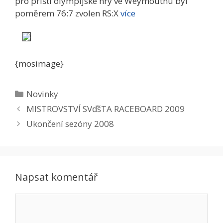
pro příští olympijské hry ve Weymouthu byl
poměrem 76:7 zvolen RS:X
více
{mosimage}
Rubriky
Novinky
MISTROVSTVÍ SVďšTA RACEBOARD 2009
Ukončení sezóny 2008
Napsat komentář
Komentář