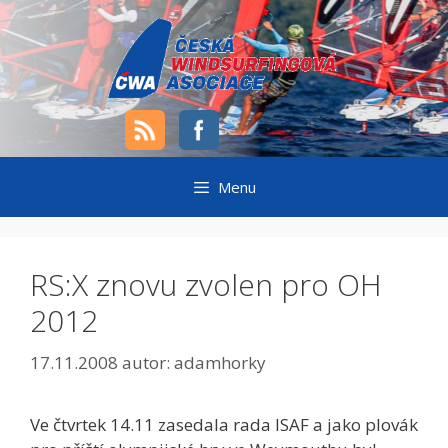
Přeskočit
na
obsah
Menu
RS:X znovu zvolen pro OH
2012
17.11.2008
autor:
adamhorky
Ve čtvrtek 14.11 zasedala rada ISAF a jako plovák