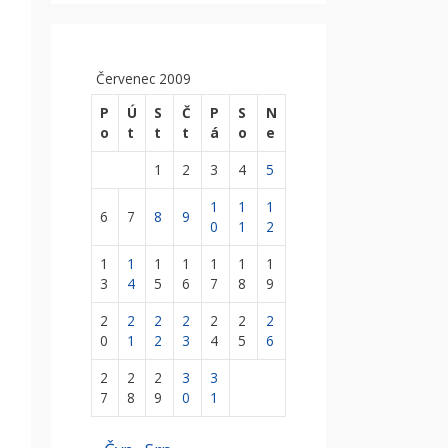
Červenec 2009
P
Ú
S
Č
P
S
N
o
t
t
t
á
o
e
1
2
3
4
5
1
1
1
6
7
8
9
0
1
2
1
1
1
1
1
1
1
3
4
5
6
7
8
9
2
2
2
2
2
2
2
0
1
2
3
4
5
6
2
2
2
3
3
7
8
9
0
1