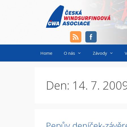
Přeskočit
na
obsah
Home
O nás
Závody
V
Den:
14. 7. 200
Pepův deníček-závěre