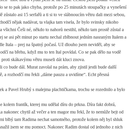
o se to pak jako chyba, protože po 25 minutách stoupačky a vynešení
dě zůstalo asi 15 serfařů a ti si to ve slábnoucím větru dali mezi sebou,
ozhodčí nějak nadávat, ta vlajka tam visela, že bylo svinsky nikoho
da všichni Češi né, někdo to nahorů nestihl, někdo tam prostě zůstal a
rej se asi pět minut po startu nechal zblbnout jedním nasraným Italem a
dle Itala – prej na špatný počasí. Už dlouho jsem neviděl, aby se
hodčí na břehu, když mu to ten Ital povídal. Co se pak dělo na vodě
ku proti skákavýmu větru museli dát kluci znova.
li co bude dál. Murat zavolal na prám, aby zjistil jestli bude další
vě, a rozhodčí mu řekli „dáme pauzu a uvidíme“. Echt přesná
ek a Pavel Hrubý s malejma plachtičkama, trochu se rozednilo a bylo
e kolem frantík, kterej mu udělal díru do prkna. Díra fakt dobrá,
íka nakonec chytil až večer a ten magor mu řekl, že to nemůže bejt od
 mi blbý tam Radima nechat samotného, protože kolem něj byl shluk
l a snažil jsem se mu pomoct. Nakonec Radim dostal od jednoho z nich