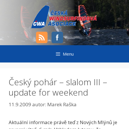
Přeskočit
na
obsah
Menu
Český pohár – slalom III –
update for weekend
11.9.2009
autor:
Marek Raška
Aktuální informace právě teď z Nových Mlýnů je