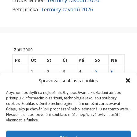
Luboš Mielec
:
Termíny závodů 2026
Petr Jiřička
:
Termíny závodů 2026
Září 2009
Po
Út
St
Čt
Pá
So
Ne
1
2
3
4
5
6
Spravovat souhlas s cookies
7
8
9
10
11
12
13
Abychom poskytli co nejlepší služby, používáme k ukládání a/nebo
14
15
16
17
18
19
20
přístupu k informacím o zařízení, technologie jako jsou soubory
cookies. Souhlas s těmito technologiemi nám umožní zpracovávat
21
22
23
24
25
26
27
údaje, jako je chování při procházení nebo jedinečná ID na tomto webu.
Nesouhlas nebo odvolání souhlasu může nepříznivě ovlivnit určité
28
29
30
vlastnosti a funkce.
« Srp
Říj »