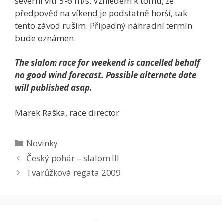
severní vítr 5-6 m/s. Vzhledem k tomu, že
předpověď na víkend je podstatně horší, tak
tento závod ruším. Případný náhradní termín
bude oznámen.
The slalom race for weekend is cancelled behalf
no good wind forecast. Possible alternate date
will published asap.
Marek Raška, race director
Rubriky
Novinky
Český pohár – slalom III
Tvarůžková regata 2009