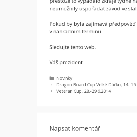
přestože to vypadalo zkraje týdne 
neumožnily uspořádat závod ve slal
Pokud by byla zajímavá předpověď 
v náhradním termínu.
Sledujte tento web.
Váš prezident
Rubriky
Novinky
Dragon Board Cup Velké Dářko, 14.-15.
Veteran Cup, 28.-29.6.2014
Napsat komentář