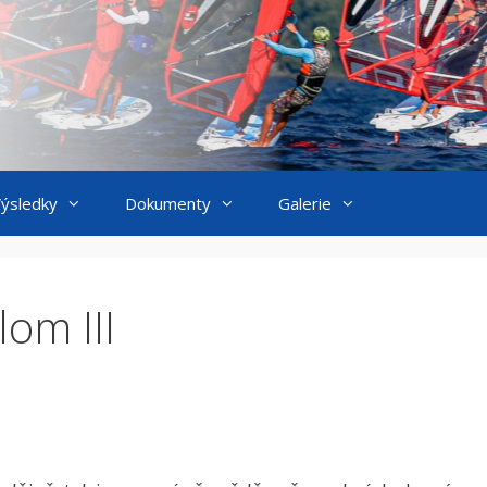
ýsledky
Dokumenty
Galerie
om III