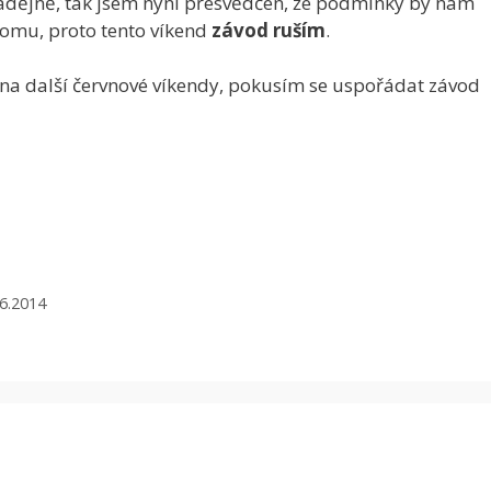
nadějně, tak jsem nyní přesvědčen, že podmínky by nám
omu, proto tento víkend
závod ruším
.
na další červnové víkendy, pokusím se uspořádat závod
6.2014