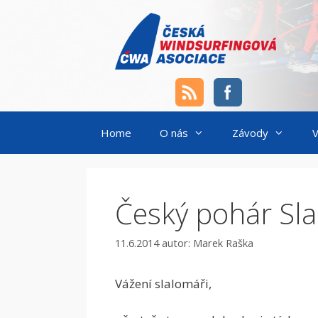
Přeskočit
na
obsah
Home
O nás
Závody
V
Český pohár Slal
11.6.2014
autor:
Marek Raška
Vážení slalomáři,