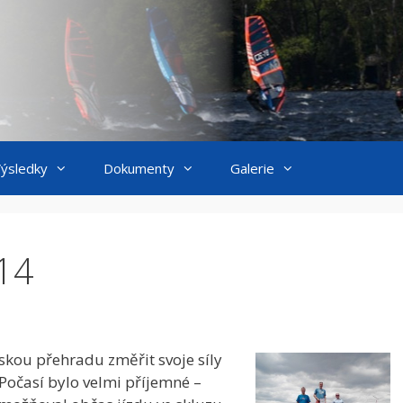
ýsledky
Dokumenty
Galerie
14
skou přehradu změřit svoje síly
Počasí bylo velmi příjemné –