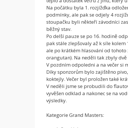
teplo a dostatek větru z jihu, který
Na počátku byla 1. rozjížďka odložen
podmínky, ale pak se odjely 4 rozjíž
stoupačku byli někteří závodníci za
běžný stav.
Po delší pauze se po 16. hodině odp
pak stále zlepšovaly až k síle kolem 
ale po krátkém hlasování od tohoto 
orangutan). Na neděli tak zbyly dvě 
V pozdním odpoledni a na večer si mo
Díky sponzorům bylo zajištěno pivo,
koktejly. Večer byl proložen také kr
V neděli jsme se probudili do flauto
vyvěšen odklad a nakonec se na vodu
výsledky.
Kategorie Grand Masters: