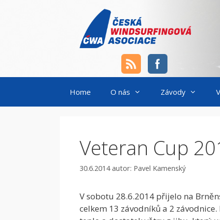
Přeskočit
na
obsah
Home
O nás
Závody
V
Veteran Cup 20
30.6.2014
autor:
Pavel Kamenský
V sobotu 28.6.2014 přijelo na Brněn
celkem 13 závodníků a 2 závodnice. 