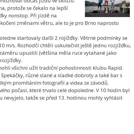
 umožňoval občas jízdu ve skluzu.
a, protože se čekalo na lepší
ďky nonstop. Při jízdě na
skočeni změnami větru, ale to je pro Brno naprosto
oledne startovaly další 2 rojížďky. Větrné podmínky se
10 m/s. Rozhodčí chtěli uskutečnit ještě jednu rozjížďku,
záměru upustili (většina měla ruce vytahané jako
rozjížďky.
hli všichni užít tradiční pohostinnosti klubu Rapid.
 špekáčky, různé slané a sladké dobroty a také bar s
átkým promítáním fotografií a videa ze závodů.
vého počasí, které trvalo celé dopoledne. V 10 hodin byl
 nevyjelo, takže se před 13. hodinou mohly vyhlásit