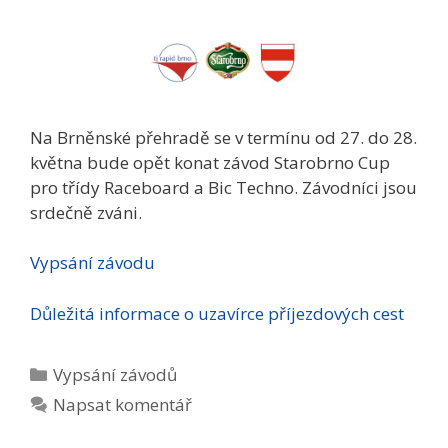
Na Brněnské přehradě se v termínu od 27. do 28.
května bude opět konat závod Starobrno Cup
pro třídy Raceboard a Bic Techno. Závodníci jsou
srdečně zváni.
Vypsání závodu
Důležitá informace o uzavírce příjezdových cest
Rubriky
Vypsání­ závodů
Napsat komentář