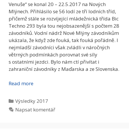
Venuše“ se konal 20 – 22.5.2017 na Nových
Mlýnech. Přihlásilo se 56 lodí ze tří lodních tříd,
přičemž stále se rozvíjející mládežnická třída Bic
Techno 293 byla tou nejobsazenější s počtem 28
závodníků. Vodní nádrž Nové Mlýny závodníkům
ukázala, že když zde fouká, tak fouká pořádně. I
nejmladší závodníci však zvládli v náročných
větrných podmínkách porovnat své síly
s ostatními jezdci. Bylo nám ctí přivítat i
zahraniční závodníky z Maďarska a ze Slovenska.
Read more
Rubriky
Výsledky 2017
Napsat komentář