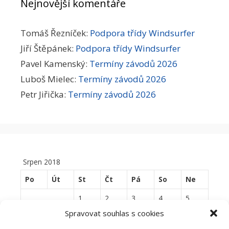
Nejnovější komentáře
Tomáš Řezníček
:
Podpora třídy Windsurfer
Jiří Štěpánek
:
Podpora třídy Windsurfer
Pavel Kamenský
:
Termíny závodů 2026
Luboš Mielec
:
Termíny závodů 2026
Petr Jiřička
:
Termíny závodů 2026
Srpen 2018
Po
Út
St
Čt
Pá
So
Ne
1
2
3
4
5
Spravovat souhlas s cookies
6
7
8
9
10
11
12