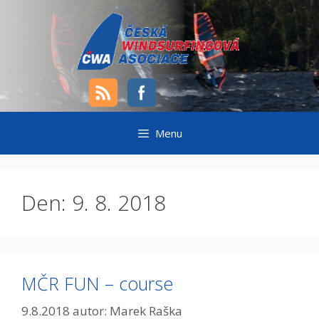
Přeskočit
na
obsah
Menu
Den:
9. 8. 2018
MČR FUN – course
9.8.2018
autor:
Marek Raška