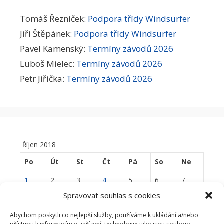
Tomáš Řezníček
:
Podpora třídy Windsurfer
Jiří Štěpánek
:
Podpora třídy Windsurfer
Pavel Kamenský
:
Termíny závodů 2026
Luboš Mielec
:
Termíny závodů 2026
Petr Jiřička
:
Termíny závodů 2026
Říjen 2018
Po
Út
St
Čt
Pá
So
Ne
1
2
3
4
5
6
7
Spravovat souhlas s cookies
8
9
10
11
12
13
14
Abychom poskytli co nejlepší služby, používáme k ukládání a/nebo
15
16
17
18
19
20
21