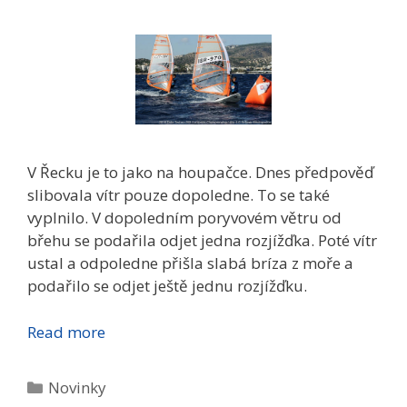
V Řecku je to jako na houpačce. Dnes předpověď
slibovala vítr pouze dopoledne. To se také
vyplnilo. V dopoledním poryvovém větru od
břehu se podařila odjet jedna rozjížďka. Poté vítr
ustal a odpoledne přišla slabá bríza z moře a
podařilo se odjet ještě jednu rozjížďku.
Read more
Rubriky
Novinky