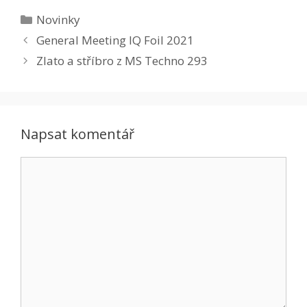
Rubriky
Novinky
General Meeting IQ Foil 2021
Zlato a stříbro z MS Techno 293
Napsat komentář
Komentář