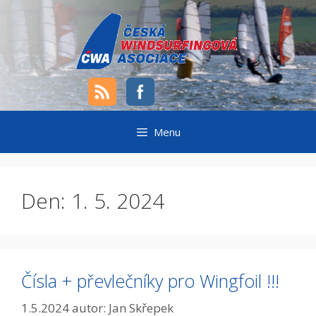
Přeskočit
na
obsah
Menu
Den:
1. 5. 2024
Čísla + převlečníky pro Wingfoil !!!
1.5.2024
autor:
Jan Skřepek