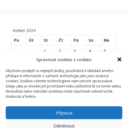
Květen 2024
Po
Út
St
Čt
Pá
So
Ne
1
2
3
4
5
Spravovat souhlas s cookies
6
7
8
9
10
11
12
Abychom poskytli co nejlepší služby, používáme k ukládání a/nebo
13
14
15
16
17
18
19
přístupu k informacím o zařízení, technologie jako jsou soubory
cookies. Souhlas s těmito technologiemi nám umožní zpracovávat
20
21
22
23
24
25
26
údaje, jako je chování při procházení nebo jedinečná ID na tomto webu.
Nesouhlas nebo odvolání souhlasu může nepříznivě ovlivnit určité
27
28
29
30
31
vlastnosti a funkce.
« Dub
Čvn »
Příjmout
Odmítnout