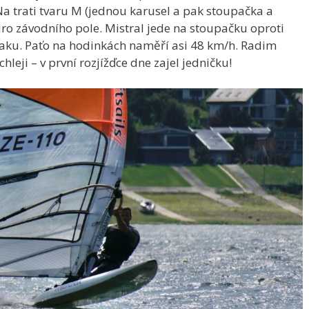
 Na trati tvaru M (jednou karusel a pak stoupačka a
dro závodního pole. Mistral jede na stoupačku oproti
raku. Paťo na hodinkách naměří asi 48 km/h. Radim
hleji – v první rozjížďce dne zajel jedničku!