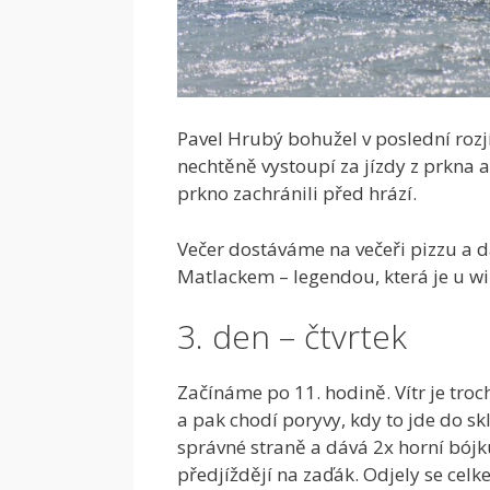
Pavel Hrubý bohužel v poslední roz
nechtěně vystoupí za jízdy z prkna 
prkno zachránili před hrází.
Večer dostáváme na večeři pizzu a 
Matlackem – legendou, která je u wi
3. den – čtvrtek
Začínáme po 11. hodině. Vítr je troc
a pak chodí poryvy, kdy to jde do skl
správné straně a dává 2x horní bójku 
předjíždějí na zaďák. Odjely se celk