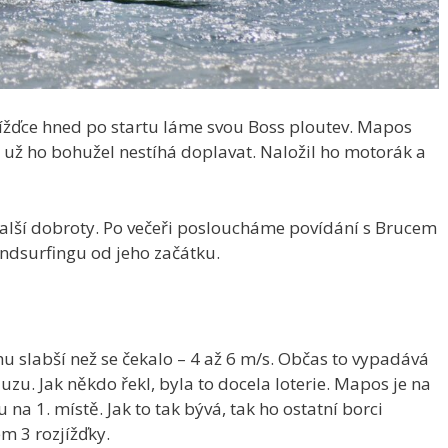
jížďce hned po startu láme svou Boss ploutev. Mapos
a už ho bohužel nestíhá doplavat. Naložil ho motorák a
další dobroty. Po večeři posloucháme povídání s Brucem
ndsurfingu od jeho začátku.
hu slabší než se čekalo – 4 až 6 m/s. Občas to vypadává
uzu. Jak někdo řekl, byla to docela loterie. Mapos je na
na 1. místě. Jak to tak bývá, tak ho ostatní borci
em 3 rozjížďky.