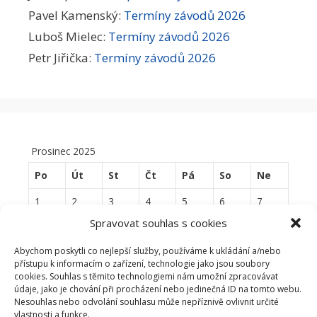
Pavel Kamenský
:
Termíny závodů 2026
Luboš Mielec
:
Termíny závodů 2026
Petr Jiřička
:
Termíny závodů 2026
Prosinec 2025
Po
Út
St
Čt
Pá
So
Ne
1
2
3
4
5
6
7
Spravovat souhlas s cookies
8
9
10
11
12
13
14
Abychom poskytli co nejlepší služby, používáme k ukládání a/nebo
15
16
17
18
19
20
21
přístupu k informacím o zařízení, technologie jako jsou soubory
cookies. Souhlas s těmito technologiemi nám umožní zpracovávat
22
23
24
25
26
27
28
údaje, jako je chování při procházení nebo jedinečná ID na tomto webu.
Nesouhlas nebo odvolání souhlasu může nepříznivě ovlivnit určité
29
30
31
vlastnosti a funkce.