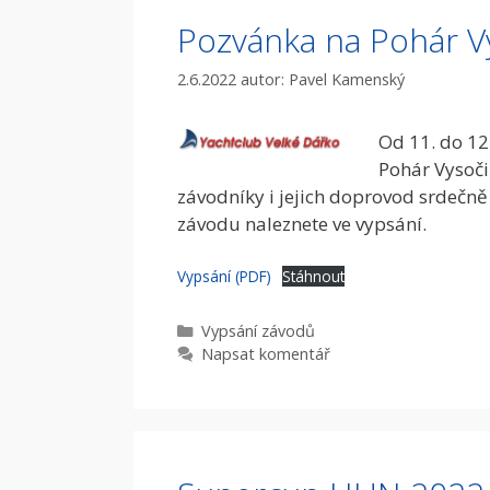
Pozvánka na Pohár V
2.6.2022
autor:
Pavel Kamenský
Od 11. do 12
Pohár Vysoči
závodníky i jejich doprovod srdečně
závodu naleznete ve vypsání.
Vypsání (PDF)
Stáhnout
Rubriky
Vypsání­ závodů
Napsat komentář