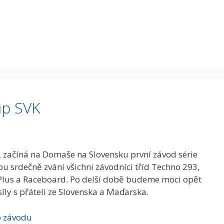
up SVK
2 začíná na Domaše na Slovensku první závod série
ou srdečně zváni všichni závodníci tříd Techno 293,
Plus a Raceboard. Po delší době budeme moci opět
íly s přáteli ze Slovenska a Maďarska.
o závodu