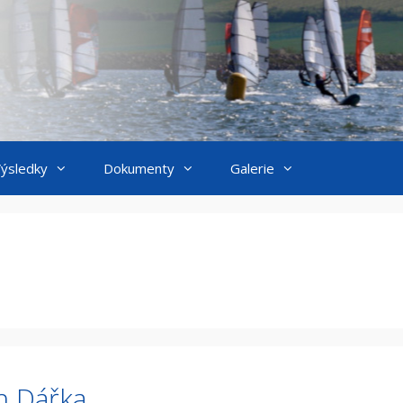
ýsledky
Dokumenty
Galerie
n Dářka