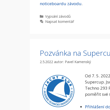
noticeboardu závodu
.
Rubriky
Vypsání­ závodů
Napsat komentář
Pozvánka na Superc
2.5.2022
autor:
Pavel Kamenský
Od 7. 5. 202
Supercup. Js
Techno 293 
poměřit své s
Přihlášení d