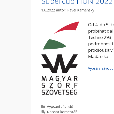
Supercup HUN 2022 
1.6.2022
autor:
Pavel Kamenský
Od 4. do 5. 
probíhat dal
Techno 293, 
podrobnosti 
prodloužit v
Maďarska.
Vypsání závodu
Rubriky
Vypsání­ závodů
Napsat komentář