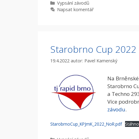
Rubriky
Vypsání­ závodů
Napsat komentář
Starobrno Cup 2022
19.4.2022
autor:
Pavel Kamenský
Na Brněnské 
Starobrno C
a Techno 293
Více podrobn
závodu
.
StarobrnoCup_KPJmK_2022_NoR.pdf
Stáhno