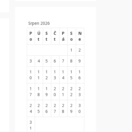
Srpen 2026
P
Ú
S
Č
P
S
N
o
t
t
t
á
o
e
1
2
3
4
5
6
7
8
9
1
1
1
1
1
1
1
0
1
2
3
4
5
6
1
1
1
2
2
2
2
7
8
9
0
1
2
3
2
2
2
2
2
2
3
4
5
6
7
8
9
0
3
1