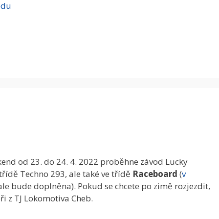
odu
víkend od 23. do 24. 4. 2022 proběhne závod Lucky
 třídě Techno 293, ale také ve třídě
Raceboard
(
v
ale bude doplněna). Pokud se chcete po zimě rozjezdit,
ři z TJ Lokomotiva Cheb.