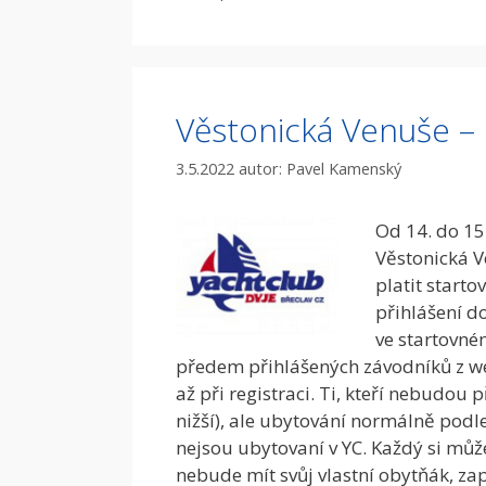
Věstonická Venuše – 
3.5.2022
autor:
Pavel Kamenský
Od 14. do 15
Věstonická V
platit start
přihlášení d
ve startovné
předem přihlášených závodníků z webu
až při registraci. Ti, kteří nebudou 
nižší), ale ubytování normálně podle 
nejsou ubytovaní v YC. Každý si mů
nebude mít svůj vlastní obytňák, zap