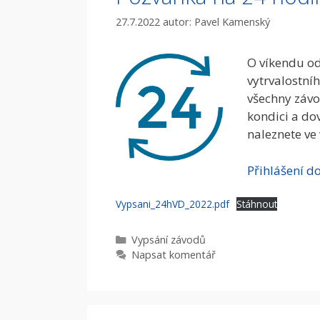
27.7.2022
autor:
Pavel Kamenský
O víkendu od
vytrvalostní
všechny závod
kondici a do
naleznete ve
Přihlášení d
Vypsani_24hVD_2022.pdf
Stáhnout
Rubriky
Vypsání­ závodů
Napsat komentář