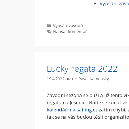
Vypsání záv
Rubriky
Vypsání­ závodů
Napsat komentář
Lucky regata 2022
19.4.2022
autor:
Pavel Kamenský
Závodní sezóna se blíží a již tento 
regata na Jesenici. Bude se konat ve
kalendáři na sailing.cz
zatím chybí, 
tak se na vás budou těšit organizáto