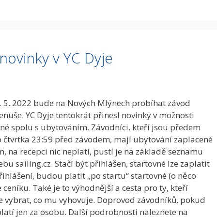
novinky v YC Dyje
. 5. 2022 bude na Nových Mlýnech probíhat závod
enuše. YC Dyje tentokrát přinesl novinky v možnosti
ovné spolu s ubytováním. Závodníci, kteří jsou předem
o čtvrtka 23:59 před závodem, mají ubytování zaplacené
m, na recepci nic neplatí, pustí je na základě seznamu
 sailing.cz. Stačí být přihlášen, startovné lze zaplatit
přihlášení, budou platit „po startu“ startovné (o něco
ceníku. Také je to výhodnější a cesta pro ty, kteří
že vybrat, co mu vyhovuje. Doprovod závodníků, pokud
latí jen za osobu. Další podrobnosti naleznete na