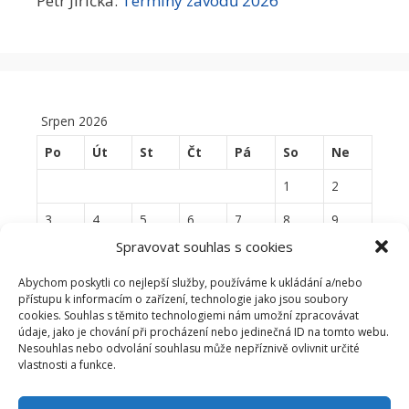
Petr Jiřička
:
Termíny závodů 2026
Srpen 2026
Po
Út
St
Čt
Pá
So
Ne
1
2
3
4
5
6
7
8
9
Spravovat souhlas s cookies
10
11
12
13
14
15
16
Abychom poskytli co nejlepší služby, používáme k ukládání a/nebo
17
18
19
20
21
22
23
přístupu k informacím o zařízení, technologie jako jsou soubory
cookies. Souhlas s těmito technologiemi nám umožní zpracovávat
24
25
26
27
28
29
30
údaje, jako je chování při procházení nebo jedinečná ID na tomto webu.
Nesouhlas nebo odvolání souhlasu může nepříznivě ovlivnit určité
31
vlastnosti a funkce.
« Čvn