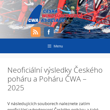
Přeskočit
na
obsah
Menu
Neoficiální výsledky Českého
poháru a Poháru ČWA –
2025
V následujících souborech naleznete zatím
neoficiální vyhodnocení Českého poháru a také