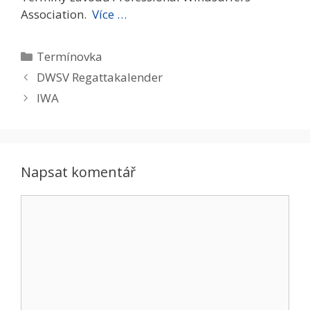
Association.
Více …
Rubriky
Termí­novka
DWSV Regattakalender
IWA
Napsat komentář
Komentář