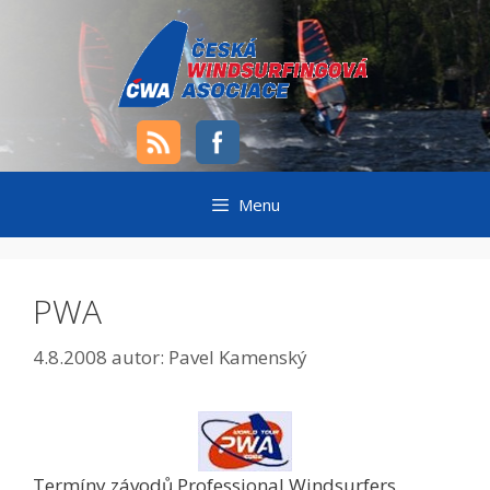
Přeskočit
na
obsah
Menu
PWA
4.8.2008
autor:
Pavel Kamenský
Termíny závodů Professional Windsurfers