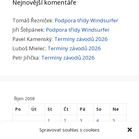
Nejnovější komentáře
Tomáš Řezníček
:
Podpora třídy Windsurfer
Jiří Štěpánek
:
Podpora třídy Windsurfer
Pavel Kamenský
:
Termíny závodů 2026
Luboš Mielec
:
Termíny závodů 2026
Petr Jiřička
:
Termíny závodů 2026
Říjen 2008
Po
Út
St
Čt
Pá
So
Ne
1
2
3
4
5
Spravovat souhlas s cookies
6
7
8
9
10
11
12