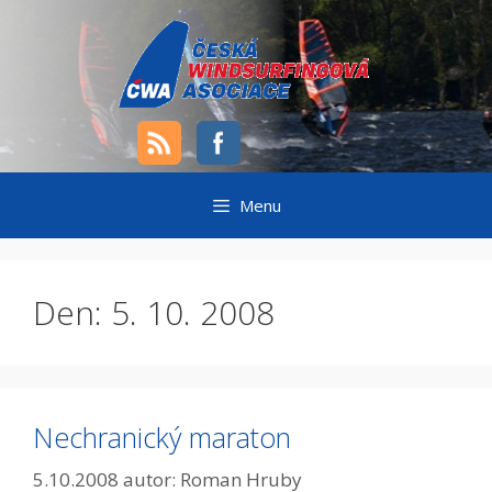
Přeskočit
na
obsah
Menu
Den:
5. 10. 2008
Nechranický maraton
5.10.2008
autor:
Roman Hruby