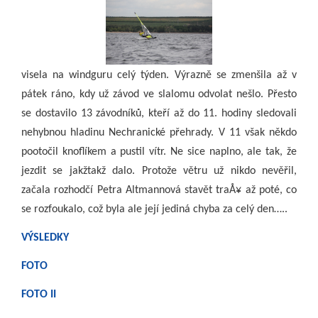
visela na windguru celý týden. Výrazně se zmenšila až v
pátek ráno, kdy už závod ve slalomu odvolat nešlo. Přesto
se dostavilo 13 závodníků, kteří až do 11. hodiny sledovali
nehybnou hladinu Nechranické přehrady. V 11 však někdo
pootočil knoflíkem a pustil vítr. Ne sice naplno, ale tak, že
jezdit se jakžtakž dalo. Protože větru už nikdo nevěřil,
začala rozhodčí Petra Altmannová stavět traÅ¥ až poté, co
se rozfoukalo, což byla ale její jediná chyba za celý den…..
VÝSLEDKY
FOTO
FOTO II