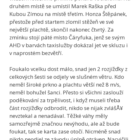
druhém místě se umístil Marek Raška před
Kubou Zímou na místě třetím. Honza Štěpánek,
přestože před startem zlomil stěžeň ve své
největší plachtě, skončil nakonec čtvrtý. Za
zmínku stojí páté místo Čáryfuka, jenž se svým
AHD v barvách taxislužby dokázal jet ve skluzu i
v naprostém bezvětří.
Foukalo vcelku dost málo, snad jen 2 rozjížďky z
celkových šesti se odjely ve slušném větru. Kdo
neměl široké prkno a plachtu větší než 8 m/s,
neměl bohužel šanci. Přesto si všichni zaslouží
poděkování za trpělivost, i když museli třeba
část rozjížďky odbrodit, nikdo se nijak zvlášÅ¥
nevztekal a nenadával. Těžké váhy měly
samozřejmě značnou nevýhodu, ale až bude
foukat, tak se karta zase otočí. Nicméně snad
nikdo neodjel ze závodu úplně otráven. Nacvičili