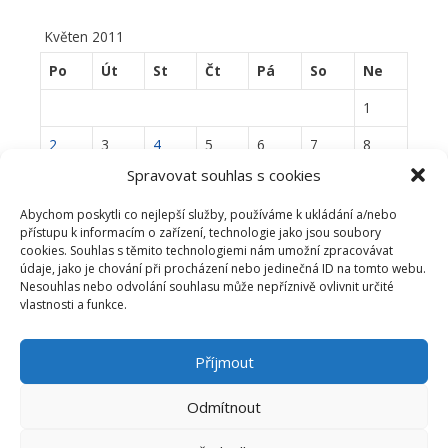
Květen 2011
Po
Út
St
Čt
Pá
So
Ne
1
2
3
4
5
6
7
8
Spravovat souhlas s cookies
9
10
11
12
13
14
15
Abychom poskytli co nejlepší služby, používáme k ukládání a/nebo
16
17
18
19
20
21
22
přístupu k informacím o zařízení, technologie jako jsou soubory
cookies. Souhlas s těmito technologiemi nám umožní zpracovávat
23
24
25
26
27
28
29
údaje, jako je chování při procházení nebo jedinečná ID na tomto webu.
Nesouhlas nebo odvolání souhlasu může nepříznivě ovlivnit určité
30
31
vlastnosti a funkce.
« Dub
Čvn »
Příjmout
Odmítnout