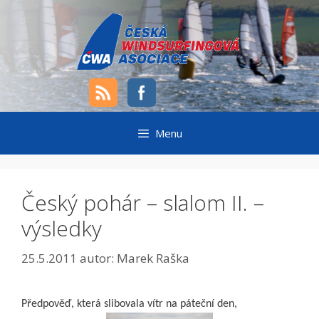
Přeskočit
na
obsah
Menu
Český pohár – slalom II. –
výsledky
25.5.2011
autor:
Marek Raška
Předpověď, která slibovala vítr na páteční den,