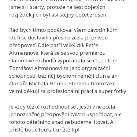
jsme si i starty, protože na šest dojetých
rozjížděk jich byl asi stejný počet zrušen.
Rád bych tímto poděkoval všem závodníkům,
kteří se dostavili i přes ne zcela příznivou
předpoveď. Dále patří velký dík Petře
Altmannové, která se se svou premiérou
slalomové rozhodčí vypořádala se ctí, potom
Tomášovi Altmannovi za jeho organizační
schopnosti, bez něj bychom neměli člun a ani
člunaře Michala Horinu, kterému tímto také
velmi děkuji za profesionální práci a super fotky.
Je vždy těžké rozhodnout se , jestli v ne zcela
jednoznačné předpovědi závod uspořádat, ale
tohoto pátečního snad nebudeme litovat. A
příště bude foukat určitě líp!