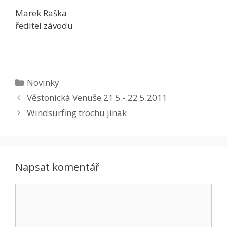
Marek Raška
ředitel závodu
Rubriky
Novinky
Věstonická Venuše 21.5.-.22.5.2011
Windsurfing trochu jinak
Napsat komentář
Komentář