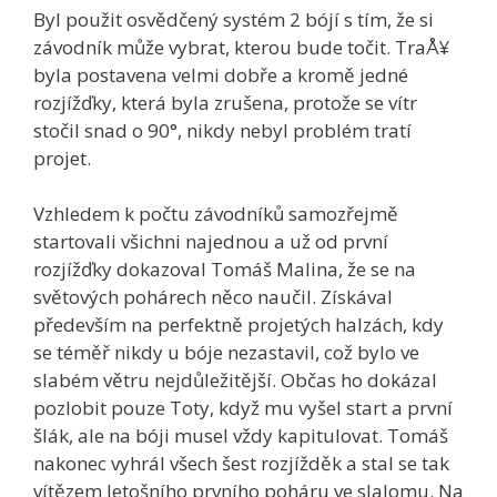
Byl použit osvědčený systém 2 bójí s tím, že si
závodník může vybrat, kterou bude točit. TraÅ¥
byla postavena velmi dobře a kromě jedné
rozjížďky, která byla zrušena, protože se vítr
stočil snad o 90°, nikdy nebyl problém tratí
projet.
Vzhledem k počtu závodníků samozřejmě
startovali všichni najednou a už od první
rozjížďky dokazoval Tomáš Malina, že se na
světových pohárech něco naučil. Získával
především na perfektně projetých halzách, kdy
se téměř nikdy u bóje nezastavil, což bylo ve
slabém větru nejdůležitější. Občas ho dokázal
pozlobit pouze Toty, když mu vyšel start a první
šlák, ale na bóji musel vždy kapitulovat. Tomáš
nakonec vyhrál všech šest rozjížděk a stal se tak
vítězem letošního prvního poháru ve slalomu. Na