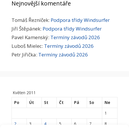
Nejnovější komentáře
Tomáš Řezníček
:
Podpora třídy Windsurfer
Jiří Štěpánek
:
Podpora třídy Windsurfer
Pavel Kamenský
:
Termíny závodů 2026
Luboš Mielec
:
Termíny závodů 2026
Petr Jiřička
:
Termíny závodů 2026
Květen 2011
Po
Út
St
Čt
Pá
So
Ne
1
2
3
4
5
6
7
8