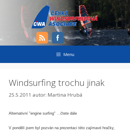
Přeskočit
na
obsah
Menu
Windsurfing trochu jinak
25.5.2011
autor:
Martina Hrubá
Alternativní "engine surfing" …čtete dále
V pondělí jsem byl pozván na prezentaci této zajímavé hračky,