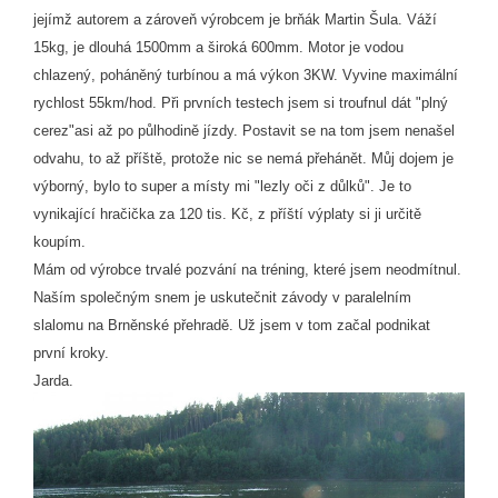
jejímž autorem a zároveň výrobcem je brňák Martin Šula. Váží
15kg, je dlouhá 1500mm a široká 600mm. Motor je vodou
chlazený, poháněný turbínou a má výkon 3KW. Vyvine maximální
rychlost 55km/hod. Při prvních testech jsem si troufnul dát "plný
cerez"asi až po půlhodině jízdy. Postavit se na tom jsem nenašel
odvahu, to až příště, protože nic se nemá přehánět. Můj dojem je
výborný, bylo to super a místy mi "lezly oči z důlků". Je to
vynikající hračička za 120 tis. Kč, z příští výplaty si ji určitě
koupím.
Mám od výrobce trvalé pozvání na tréning, které jsem neodmítnul.
Naším společným snem je uskutečnit závody v paralelním
slalomu na Brněnské přehradě. Už jsem v tom začal podnikat
první kroky.
Jarda.