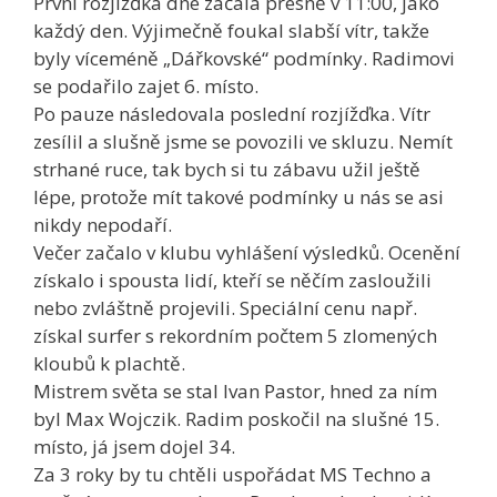
První rozjížďka dne začala přesně v 11:00, jako
každý den. Výjimečně foukal slabší vítr, takže
byly víceméně „Dářkovské“ podmínky. Radimovi
se podařilo zajet 6. místo.
Po pauze následovala poslední rozjížďka. Vítr
zesílil a slušně jsme se povozili ve skluzu. Nemít
strhané ruce, tak bych si tu zábavu užil ještě
lépe, protože mít takové podmínky u nás se asi
nikdy nepodaří.
Večer začalo v klubu vyhlášení výsledků. Ocenění
získalo i spousta lidí, kteří se něčím zasloužili
nebo zvláštně projevili. Speciální cenu např.
získal surfer s rekordním počtem 5 zlomených
kloubů k plachtě.
Mistrem světa se stal Ivan Pastor, hned za ním
byl Max Wojczik. Radim poskočil na slušné 15.
místo, já jsem dojel 34.
Za 3 roky by tu chtěli uspořádat MS Techno a