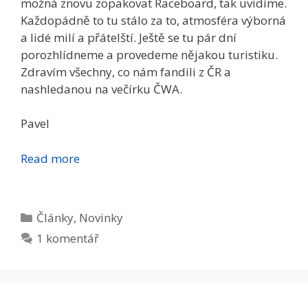
možná znovu zopakovat Raceboard, tak uvidíme.
Každopádně to tu stálo za to, atmosféra výborná
a lidé milí a přátelští. Ještě se tu pár dní
porozhlídneme a provedeme nějakou turistiku.
Zdravím všechny, co nám fandili z ČR a
nashledanou na večírku ČWA.
Pavel
Read more
Rubriky
Články
,
Novinky
1 komentář