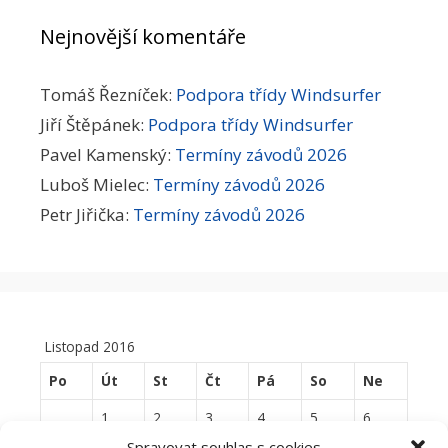
Nejnovější komentáře
Tomáš Řezníček
:
Podpora třídy Windsurfer
Jiří Štěpánek
:
Podpora třídy Windsurfer
Pavel Kamenský
:
Termíny závodů 2026
Luboš Mielec
:
Termíny závodů 2026
Petr Jiřička
:
Termíny závodů 2026
Listopad 2016
Po
Út
St
Čt
Pá
So
Ne
1
2
3
4
5
6
Spravovat souhlas s cookies