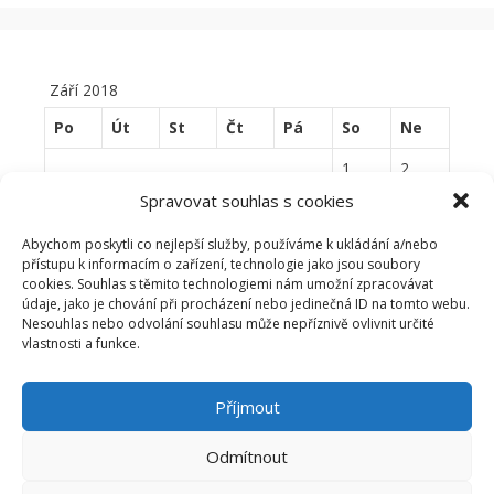
Září 2018
Po
Út
St
Čt
Pá
So
Ne
1
2
Spravovat souhlas s cookies
3
4
5
6
7
8
9
Abychom poskytli co nejlepší služby, používáme k ukládání a/nebo
10
11
12
13
14
15
16
přístupu k informacím o zařízení, technologie jako jsou soubory
cookies. Souhlas s těmito technologiemi nám umožní zpracovávat
17
18
19
20
21
22
23
údaje, jako je chování při procházení nebo jedinečná ID na tomto webu.
Nesouhlas nebo odvolání souhlasu může nepříznivě ovlivnit určité
24
25
26
27
28
29
30
vlastnosti a funkce.
« Srp
Říj »
Příjmout
Odmítnout