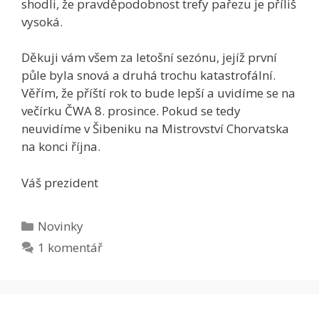
shodli, že pravděpodobnost trefy pařezu je příliš
vysoká.
Děkuji vám všem za letošní sezónu, jejíž první
půle byla snová a druhá trochu katastrofální.
Věřím, že příští rok to bude lepší a uvidíme se na
večírku ČWA 8. prosince. Pokud se tedy
neuvidíme v Šibeniku na Mistrovství Chorvatska
na konci října.
Váš prezident
Rubriky
Novinky
1 komentář