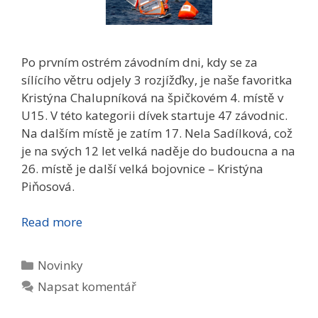
Po prvním ostrém závodním dni, kdy se za
sílícího větru odjely 3 rozjížďky, je naše favoritka
Kristýna Chalupníková na špičkovém 4. místě v
U15. V této kategorii dívek startuje 47 závodnic.
Na dalším místě je zatím 17. Nela Sadílková, což
je na svých 12 let velká naděje do budoucna a na
26. místě je další velká bojovnice – Kristýna
Piňosová.
Read more
Rubriky
Novinky
Napsat komentář