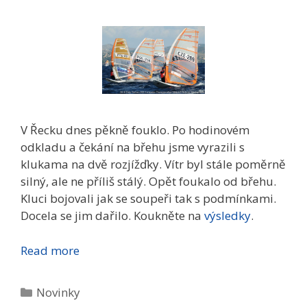
V Řecku dnes pěkně fouklo. Po hodinovém
odkladu a čekání na břehu jsme vyrazili s
klukama na dvě rozjížďky. Vítr byl stále poměrně
silný, ale ne příliš stálý. Opět foukalo od břehu.
Kluci bojovali jak se soupeři tak s podmínkami.
Docela se jim dařilo. Koukněte na
výsledky
.
Read more
Rubriky
Novinky