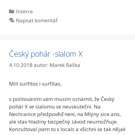
Rubriky
Inzerce
Napsat komentář
Český pohár -slalom X
4.10.2018
autor:
Marek Raška
Milí surfítos i surfítas,
s politováním vám musím oznámit, že Český
pohár X ve slalomu se neuskuteční. Na
Nechranice předpověď není, na Mlýny sice ano,
ale stav hladiny bezpečný závod neumožňuje.
Konzultoval jsem to s locals a všichni se tak nějak