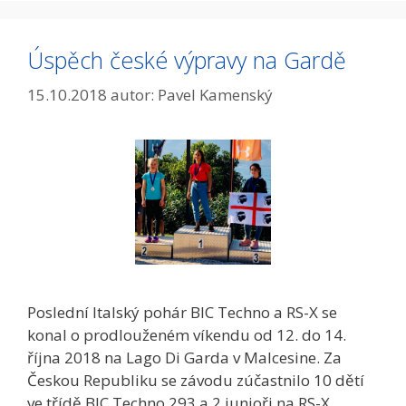
Úspěch české výpravy na Gardě
15.10.2018
autor:
Pavel Kamenský
Poslední Italský pohár BIC Techno a RS-X se
konal o prodlouženém víkendu od 12. do 14.
října 2018 na Lago Di Garda v Malcesine. Za
Českou Republiku se závodu zúčastnilo 10 dětí
ve třídě BIC Techno 293 a 2 junioři na RS-X.