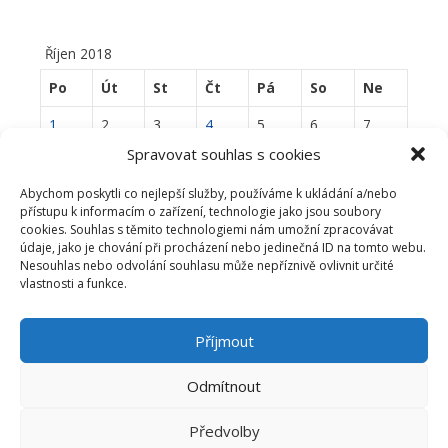
Říjen 2018
Po
Út
St
Čt
Pá
So
Ne
1
2
3
4
5
6
7
Spravovat souhlas s cookies
8
9
10
11
12
13
14
Abychom poskytli co nejlepší služby, používáme k ukládání a/nebo
15
16
17
18
19
20
21
přístupu k informacím o zařízení, technologie jako jsou soubory
cookies. Souhlas s těmito technologiemi nám umožní zpracovávat
22
23
24
25
26
27
28
údaje, jako je chování při procházení nebo jedinečná ID na tomto webu.
Nesouhlas nebo odvolání souhlasu může nepříznivě ovlivnit určité
29
30
31
vlastnosti a funkce.
« Zář
Lis »
Příjmout
Odmítnout
Česká windsurfingová asociace | www.cwa.cz |
info@cwa.cz
|
Předvolby