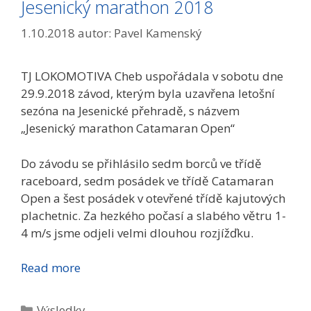
Jesenický marathon 2018
1.10.2018
autor:
Pavel Kamenský
TJ LOKOMOTIVA Cheb uspořádala v sobotu dne
29.9.2018 závod, kterým byla uzavřena letošní
sezóna na Jesenické přehradě, s názvem
„Jesenický marathon Catamaran Open“
Do závodu se přihlásilo sedm borců ve třídě
raceboard, sedm posádek ve třídě Catamaran
Open a šest posádek v otevřené třídě kajutových
plachetnic. Za hezkého počasí a slabého větru 1-
4 m/s jsme odjeli velmi dlouhou rozjížďku.
Read more
Rubriky
Výsledky