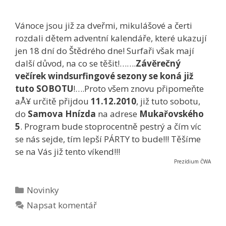
Vánoce jsou již za dveřmi, mikulášové a čerti
rozdali dětem adventní kalendáře, které ukazují
jen 18 dní do Štědrého dne! Surfaři však mají
další důvod, na co se těšit!…….
Závěrečný
večírek windsurfingové sezony se koná již
tuto SOBOTU
!….Proto všem znovu připomeňte
aÅ¥ určitě přijdou
11.12.2010
, již tuto sobotu,
do
Samova Hnízda
na adrese
Mukařovského
5
. Program bude stoprocentně pestrý a čím víc
se nás sejde, tím lepší PÁRTY to bude!!! Těšíme
se na Vás již tento víkend!!!
Prezídium ČWA
Rubriky
Novinky
Napsat komentář