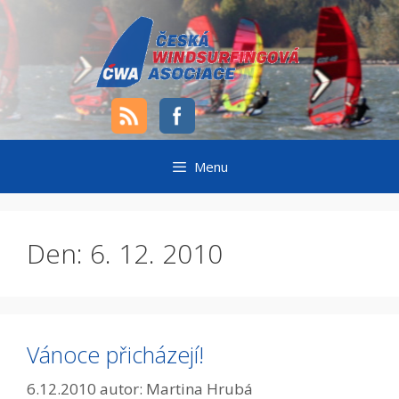
Přeskočit
na
obsah
Menu
Den:
6. 12. 2010
Vánoce přicházejí!
6.12.2010
autor:
Martina Hrubá