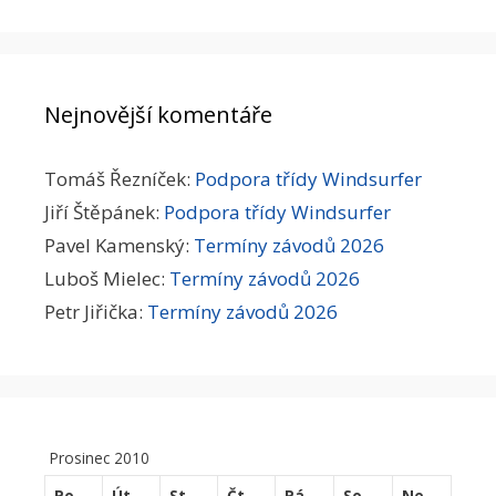
Nejnovější komentáře
Tomáš Řezníček
:
Podpora třídy Windsurfer
Jiří Štěpánek
:
Podpora třídy Windsurfer
Pavel Kamenský
:
Termíny závodů 2026
Luboš Mielec
:
Termíny závodů 2026
Petr Jiřička
:
Termíny závodů 2026
Prosinec 2010
Po
Út
St
Čt
Pá
So
Ne