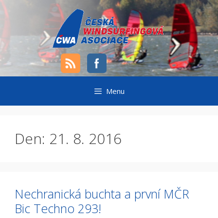
Přeskočit
na
obsah
Menu
Den:
21. 8. 2016
Nechranická buchta a první MČR
Bic Techno 293!