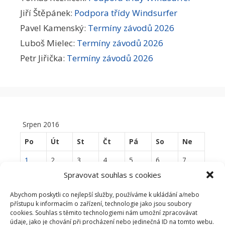
Jiří Štěpánek
:
Podpora třídy Windsurfer
Pavel Kamenský
:
Termíny závodů 2026
Luboš Mielec
:
Termíny závodů 2026
Petr Jiřička
:
Termíny závodů 2026
Srpen 2016
Po
Út
St
Čt
Pá
So
Ne
1
2
3
4
5
6
7
Spravovat souhlas s cookies
8
9
10
11
12
13
14
Abychom poskytli co nejlepší služby, používáme k ukládání a/nebo
15
16
17
18
19
20
21
přístupu k informacím o zařízení, technologie jako jsou soubory
cookies. Souhlas s těmito technologiemi nám umožní zpracovávat
22
23
24
25
26
27
28
údaje, jako je chování při procházení nebo jedinečná ID na tomto webu.