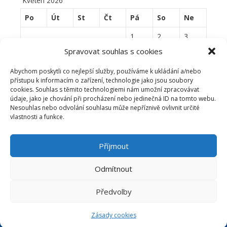
Květen 2026
Po
Út
St
Čt
Pá
So
Ne
1
2
3
Spravovat souhlas s cookies
4
5
6
7
8
9
10
Abychom poskytli co nejlepší služby, používáme k ukládání a/nebo
11
12
13
14
15
16
17
přístupu k informacím o zařízení, technologie jako jsou soubory
cookies. Souhlas s těmito technologiemi nám umožní zpracovávat
18
19
20
21
22
23
24
údaje, jako je chování při procházení nebo jedinečná ID na tomto webu.
Nesouhlas nebo odvolání souhlasu může nepříznivě ovlivnit určité
25
26
27
28
29
30
31
vlastnosti a funkce.
« Dub
Čvn »
Příjmout
Odmítnout
Česká windsurfingová asociace | www.cwa.cz |
info@cwa.cz
|
Předvolby
Copyright © 2026
Partneři:
KÖNIG SURF
|
Windsurfing Karlín
Zásady cookies