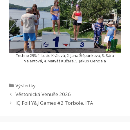
Techno 293: 1. Lucie Králová, 2. Jana Štěpánková, 3. Sára
Valentová, 4. Matyáš Kučera, 5. Jakub Cienciala
Rubriky
Výsledky
Věstonická Venuše 2026
IQ Foil Y&J Games #2 Torbole, ITA