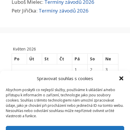
Luboš Mielec
:
Termíny závodů 2026
Petr Jiřička
:
Termíny závodů 2026
Květen 2026
Po
Út
St
Čt
Pá
So
Ne
1
2
3
Spravovat souhlas s cookies
4
5
6
7
8
9
10
Abychom poskytli co nejlepší služby, používáme k ukládání a/nebo
11
12
13
14
15
16
17
přístupu k informacím o zařízení, technologie jako jsou soubory
cookies. Souhlas s těmito technologiemi nám umožní zpracovávat
18
19
20
21
22
23
24
údaje, jako je chování při procházení nebo jedinečná ID na tomto webu.
Nesouhlas nebo odvolání souhlasu může nepříznivě ovlivnit určité
25
26
27
28
29
30
31
vlastnosti a funkce.
« Dub
Čvn »