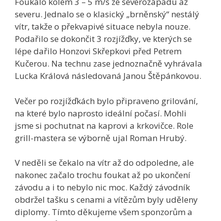
Foukalo kolem 3 – 5 m/s ze severozápadu až
severu. Jednalo se o klasický „brněnský“ nestálý
vítr, takže o překvapivé situace nebyla nouze.
Podařilo se dokončit 3 rozjížďky, ve kterých se
lépe dařilo Honzovi Skřepkovi před Petrem
Kučerou. Na technu zase jednoznačně vyhrávala
Lucka Králová následovaná Janou Štěpánkovou.
Večer po rozjížďkách bylo připraveno grilování,
na které bylo naprosto ideální počasí. Mohli
jsme si pochutnat na kaprovi a krkovičce. Role
grill-mastera se výborně ujal Roman Hrubý.
V neděli se čekalo na vítr až do odpoledne, ale
nakonec začalo trochu foukat až po ukončení
závodu a i to nebylo nic moc. Každý závodník
obdržel tašku s cenami a vítězům byly uděleny
diplomy. Tímto děkujeme všem sponzorům a