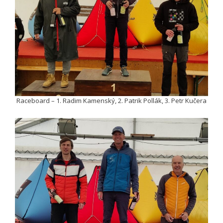
Raceboard – 1. Radim Kamenský, 2. Patrik Pollák, 3. Petr Kučera